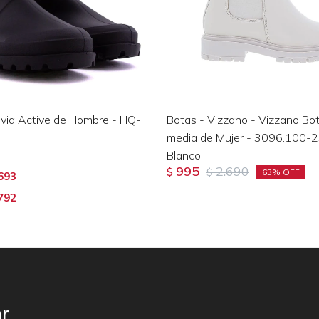
uvia Active de Hombre - HQ-
Botas - Vizzano - Vizzano Bo
media de Mujer - 3096.100-
Blanco
995
2.690
$
$
63
693
792
r