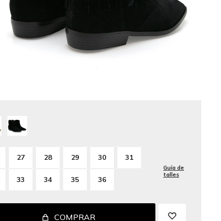
27
28
29
30
31
Guía de
talles
33
34
35
36
COMPRAR