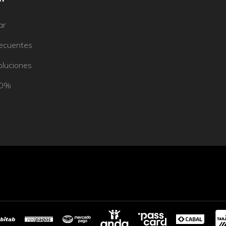
ar
recuentes
oluciones
50%