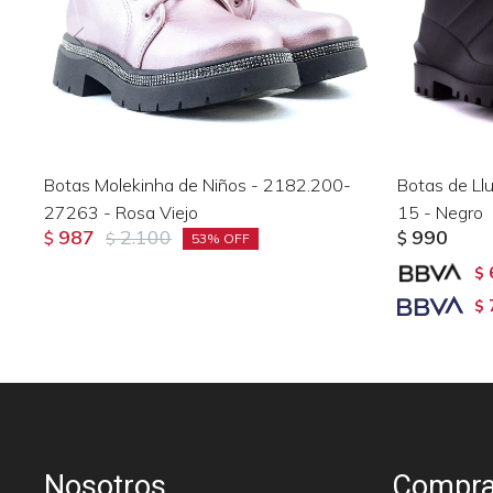
Botas Molekinha de Niños - 2182.200-
Botas de Ll
27263 - Rosa Viejo
15 - Negro
987
2.100
990
$
$
$
53
$
$
Nosotros
Compra