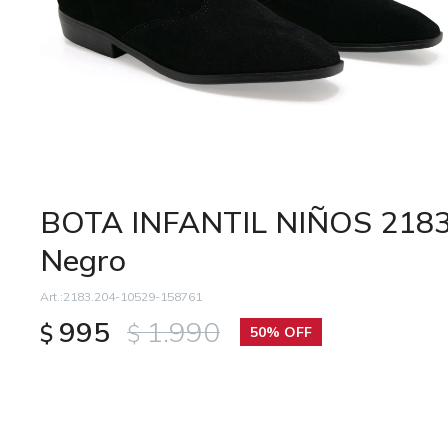
BOTA INFANTIL NIÑOS 2183
Negro
2183.204-10529-158761
995
1.990
$
$
50