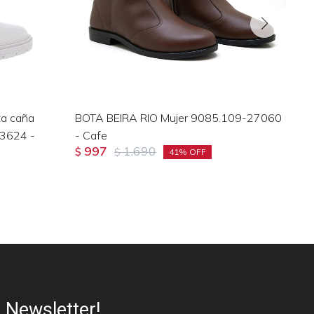
ta caña
BOTA BEIRA RIO Mujer 9085.109-27060
Ch
23624 -
- Cafe
26
997
1.690
$
$
$
41
Newsletter!