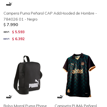
Campera Puma Peñarol CAP Add.Hooded de Hombre -
784026 01 - Negro
7.990
$
5.593
$
6.392
$
Bolso Morral Puma Phase
Camiseta PUMA Peñarol