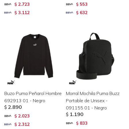
2.723
553
$
$
3.112
632
$
$
Buzo Puma Peñarol Hombre
Morral Mochila Puma Buzz
692913 01 - Negro
Portable de Unisex -
2.890
$
091155 01 - Negro
1.190
$
2.023
$
833
$
2.312
$