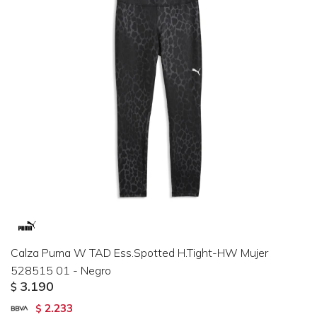
Calza Puma W TAD Ess.Spotted H.Tight-HW Mujer
528515 01 - Negro
3.190
$
2.233
$