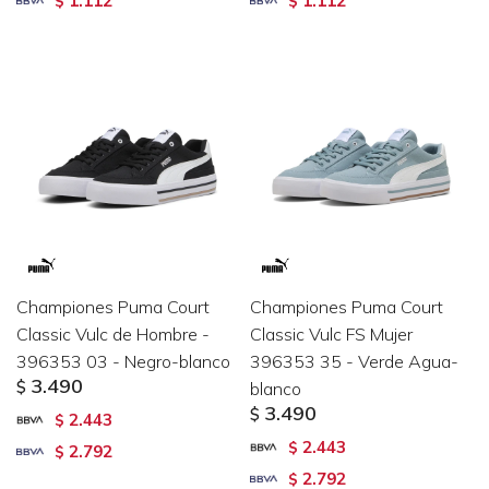
1.112
1.112
$
$
Championes Puma Court
Championes Puma Court
Classic Vulc de Hombre -
Classic Vulc FS Mujer
396353 03 - Negro-blanco
396353 35 - Verde Agua-
3.490
$
blanco
3.490
$
2.443
$
2.443
$
2.792
$
2.792
$