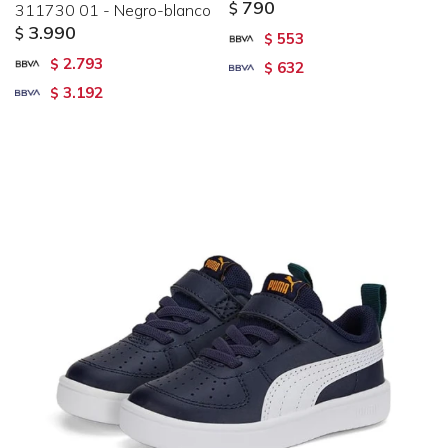
790
311730 01 - Negro-blanco
$
3.990
$
553
$
2.793
$
632
$
3.192
$