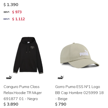
1.390
$
973
$
1.112
$
Canguro Puma Class
Gorro Puma ESS Nº1 Logo
Relax.Hoodie TR Mujer
BB Cap Hombre 025999 18
691877 01 - Negro
- Beige
3.890
790
$
$