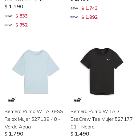
1.190
$
1.743
$
833
$
1.992
$
952
$
Remera Puma W TAD ESS
Remera Puma W TAD
Relax Mujer 527139 48 -
Ess.Crew Tee Mujer 527177
Verde Agua
01 - Negro
1.790
1.490
$
$