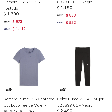
Hombre - 692912 61 -
692916 01 - Negro
1.190
Tostado
$
1.390
$
833
$
973
$
952
$
1.112
$
Remera Puma ESS Centered
Calza Puma W TAD Mujer
Cat Logo Tee de Mujer -
525899 01 - Negro
2.490
692916 65 - Gris
$