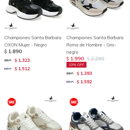
Championes Santa Barbara
Championes Santa Barbara
OXON Mujer - Negro
Roma de Hombre - Gris-
1.890
$
negro
1.990
2.290
$
$
1.323
$
13
1.512
$
1.393
$
1.592
$