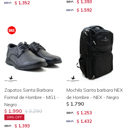
1.393
$
1.352
$
1.592
$
Zapatos Santa Barbara
Mochila Santa barbara NEX
Formal de Hombre - MG1 -
de Hombre - NEX - Negro
1.790
Negro
$
1.990
3.290
$
$
1.253
$
39
1.432
$
1.393
$