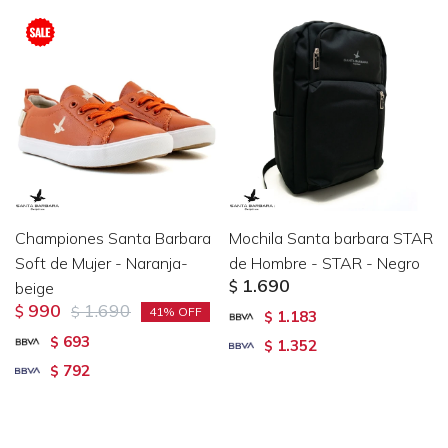
Championes Santa Barbara
Mochila Santa barbara STAR
Soft de Mujer - Naranja-
de Hombre - STAR - Negro
1.690
beige
$
990
1.690
$
$
41
1.183
$
693
$
1.352
$
792
$