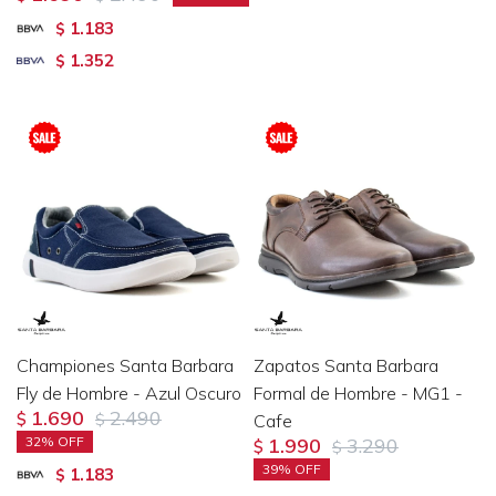
1.183
$
1.352
$
Championes Santa Barbara
Zapatos Santa Barbara
Fly de Hombre - Azul Oscuro
Formal de Hombre - MG1 -
1.690
2.490
$
$
Cafe
32
1.990
3.290
$
$
39
1.183
$