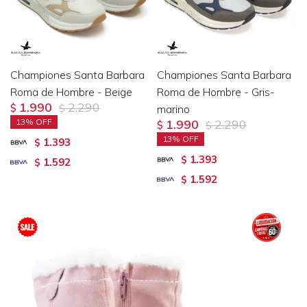
Championes Santa Barbara
Championes Santa Barbara
Roma de Hombre - Beige
Roma de Hombre - Gris-
1.990
2.290
$
$
marino
13
1.990
2.290
$
$
13
1.393
$
1.393
$
1.592
$
1.592
$