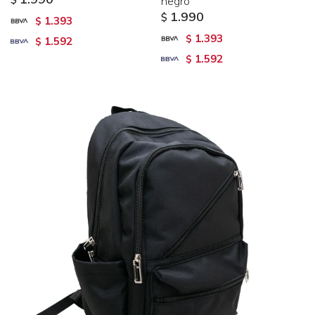
$
negro
1.990
$
1.393
$
1.393
$
1.592
$
1.592
$