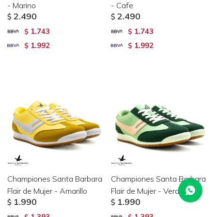
- Marino
- Cafe
2.490
2.490
$
$
1.743
1.743
$
$
1.992
1.992
$
$
Championes Santa Barbara
Championes Santa Barbara
Flair de Mujer - Amarillo
Flair de Mujer - Verde
1.990
1.990
$
$
1.393
1.393
$
$