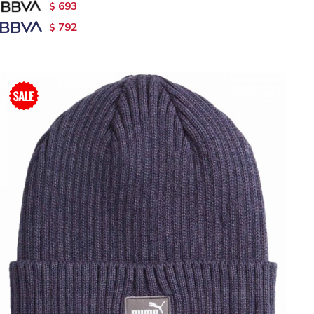
693
$
792
$