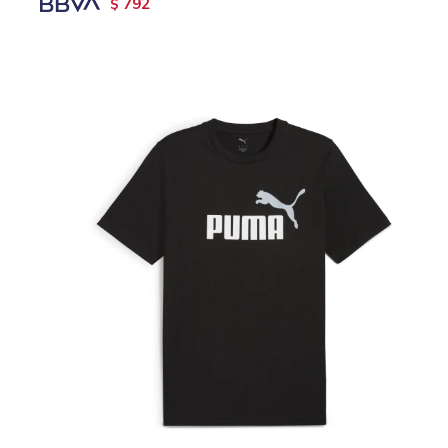
792
$