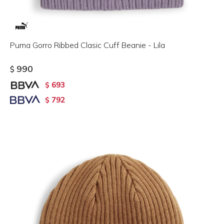
Puma Gorro Ribbed Clasic Cuff Beanie - Lila
990
$
693
$
792
$