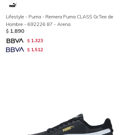
Lifestyle - Puma - Remera Puma CLASS Gr.Tee de
Hombre - 692226 87 - Arena
1.890
$
1.323
$
1.512
$