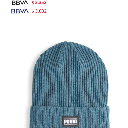
3.353
$
3.832
$