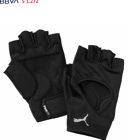
1.272
$