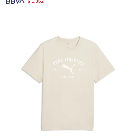
1.352
$