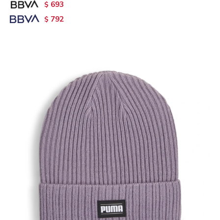
693
$
792
$