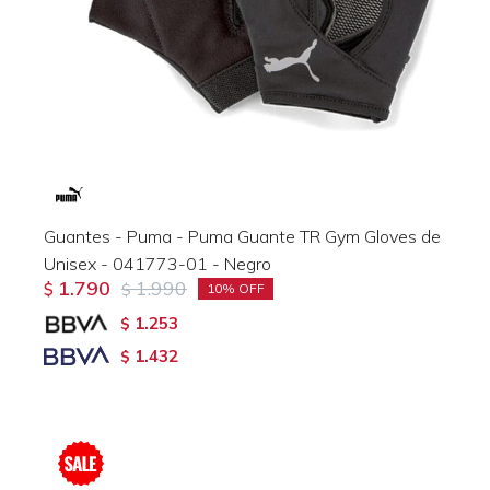
Guantes - Puma - Puma Guante TR Gym Gloves de
Unisex - 041773-01 - Negro
1.790
1.990
$
$
10
1.253
$
1.432
$