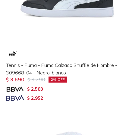
Tennis - Puma - Puma Calzado Shuffle de Hombre -
309668-04 - Negro-blanco
3.690
3.790
$
$
2
2.583
$
2.952
$