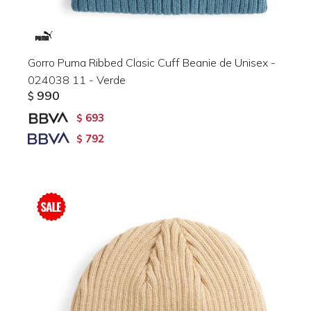
Gorro Puma Ribbed Clasic Cuff Beanie de Unisex -
024038 11 - Verde
990
$
693
$
792
$