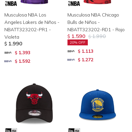
Musculosa NBA Los
Musculosa NBA Chicago
Angeles Lakers de Niños -
Bulls de Niños -
NBATT323202-PR1 -
NBATT323202-RD1 - Rojo
1.590
1.990
Violeta
$
$
1.990
20
$
1.113
$
1.393
$
1.272
$
1.592
$