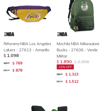
Riñonera NBA Los Angeles
Mochila NBA Milwaukee
Lakers - 27613 - Amarillo
Bucks - 27636 - Verde
1.098
$
Militar
1.890
2.398
$
$
769
$
21
878
$
1.323
$
1.512
$