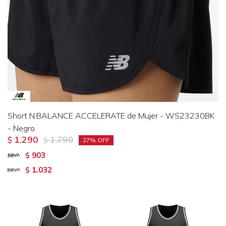
Short N.BALANCE ACCELERATE de Mujer - WS23230BK
- Negro
1.290
1.790
$
$
27
903
$
1.032
$