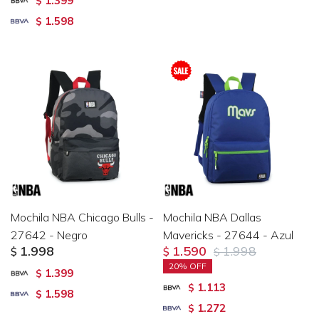
1.399
$
1.598
$
Mochila NBA Chicago Bulls -
Mochila NBA Dallas
27642 - Negro
Mavericks - 27644 - Azul
1.998
1.590
1.998
$
$
$
20
1.399
$
1.113
$
1.598
$
1.272
$