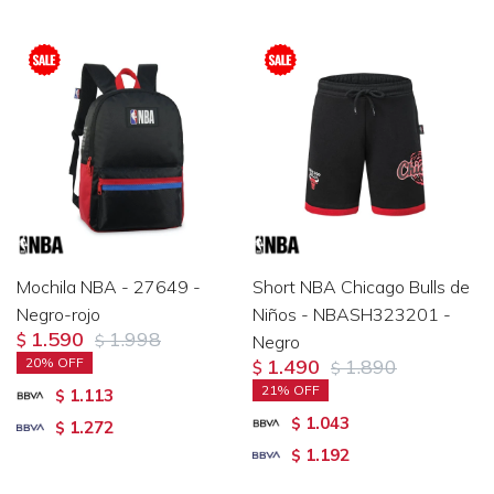
Mochila NBA - 27649 -
Short NBA Chicago Bulls de
Negro-rojo
Niños - NBASH323201 -
1.590
1.998
$
$
Negro
20
1.490
1.890
$
$
21
1.113
$
1.043
$
1.272
$
1.192
$