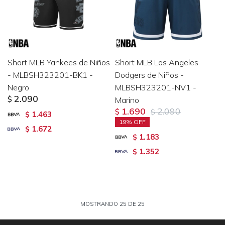
Short MLB Yankees de Niños
Short MLB Los Angeles
- MLBSH323201-BK1 -
Dodgers de Niños -
Negro
MLBSH323201-NV1 -
2.090
$
Marino
1.690
2.090
$
$
1.463
$
19
1.672
$
1.183
$
1.352
$
MOSTRANDO
25
DE
25