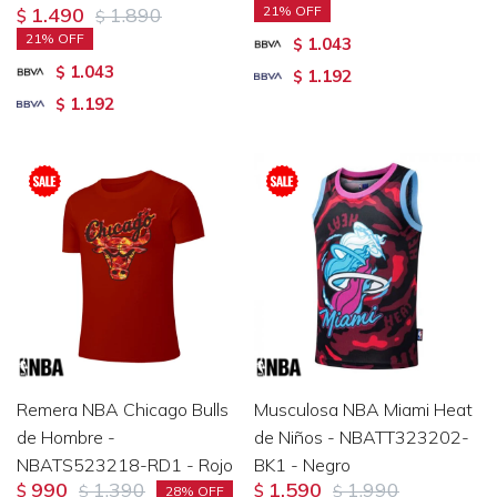
1.490
1.890
21
$
$
21
1.043
$
1.043
$
1.192
$
1.192
$
Remera NBA Chicago Bulls
Musculosa NBA Miami Heat
de Hombre -
de Niños - NBATT323202-
NBATS523218-RD1 - Rojo
BK1 - Negro
990
1.390
1.590
1.990
$
$
$
$
28