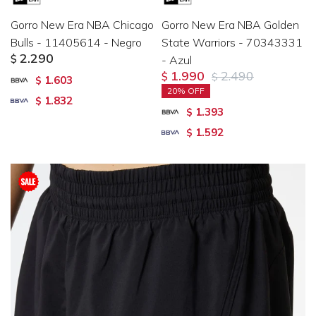
Gorro New Era NBA Chicago
Gorro New Era NBA Golden
Bulls - 11405614 - Negro
State Warriors - 70343331
2.290
$
- Azul
1.990
2.490
$
$
1.603
$
20
1.832
$
1.393
$
1.592
$