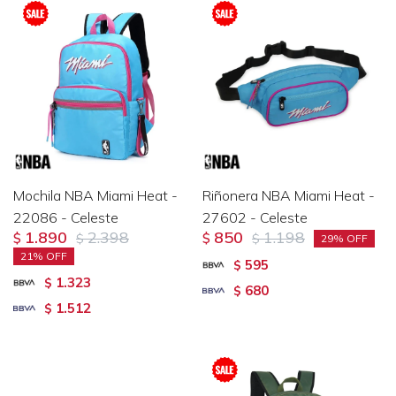
Mochila NBA Miami Heat -
Riñonera NBA Miami Heat -
22086 - Celeste
27602 - Celeste
1.890
2.398
850
1.198
$
$
$
$
29
21
595
$
1.323
$
680
$
1.512
$