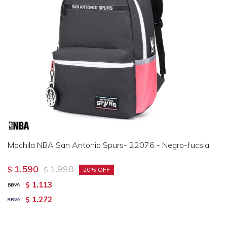
Mochila NBA San Antonio Spurs- 22076 - Negro-fucsia
1.590
1.998
$
$
20
1.113
$
1.272
$