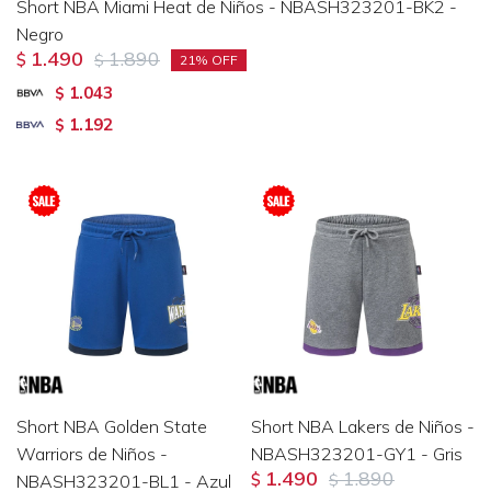
Short NBA Miami Heat de Niños - NBASH323201-BK2 -
Negro
1.490
1.890
$
$
21
1.043
$
1.192
$
Short NBA Golden State
Short NBA Lakers de Niños -
Warriors de Niños -
NBASH323201-GY1 - Gris
1.490
1.890
NBASH323201-BL1 - Azul
$
$