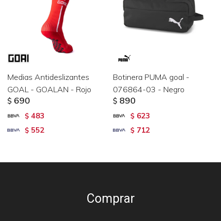
Medias Antideslizantes
Botinera PUMA goal -
GOAL - GOALAN - Rojo
076864-03 - Negro
690
890
$
$
483
623
$
$
552
712
$
$
Comprar