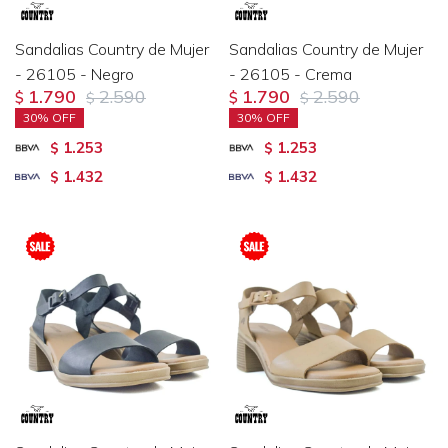
Sandalias Country de Mujer
Sandalias Country de Mujer
- 26105 - Negro
- 26105 - Crema
1.790
2.590
1.790
2.590
$
$
$
$
30
30
1.253
1.253
$
$
1.432
1.432
$
$