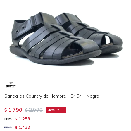
Sandalias Country de Hombre - 8454 - Negro
1.790
2.990
$
$
40
1.253
$
1.432
$