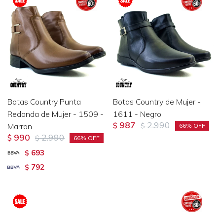
Botas Country Punta
Botas Country de Mujer -
Redonda de Mujer - 1509 -
1611 - Negro
987
2.990
Marron
$
$
66
990
2.990
$
$
66
693
$
792
$