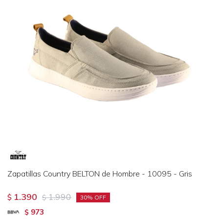
Zapatillas Country BELTON de Hombre - 10095 - Gris
1.390
1.990
$
$
30
973
$