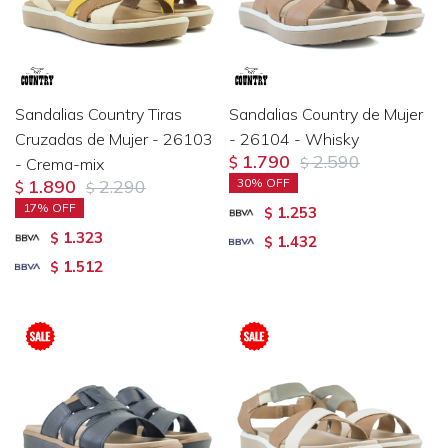
Sandalias Country Tiras
Sandalias Country de Mujer
Cruzadas de Mujer - 26103
- 26104 - Whisky
1.790
2.590
- Crema-mix
$
$
1.890
2.290
30
$
$
17
1.253
$
1.323
$
1.432
$
1.512
$