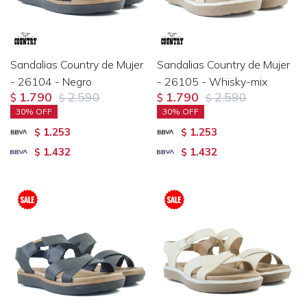
Sandalias Country de Mujer
Sandalias Country de Mujer
- 26104 - Negro
- 26105 - Whisky-mix
1.790
2.590
1.790
2.590
$
$
$
$
30
30
1.253
1.253
$
$
1.432
1.432
$
$