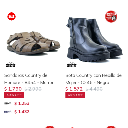
Sandalias Country de
Bota Country con Hebilla de
Hombre - 8454 - Marron
Mujer - C246 - Negro
1.790
2.990
1.572
4.490
$
$
$
$
40
64
1.253
$
1.432
$