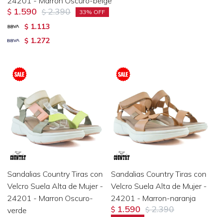
24201 - Marron Oscuro-beige
1.590
2.390
$
$
33
1.113
$
1.272
$
Sandalias Country Tiras con
Sandalias Country Tiras con
Velcro Suela Alta de Mujer -
Velcro Suela Alta de Mujer -
24201 - Marron Oscuro-
24201 - Marron-naranja
1.590
2.390
verde
$
$