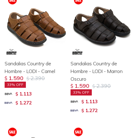
Sandalias Country de
Sandalias Country de
Hombre - LODI - Camel
Hombre - LODI - Marron
1.590
2.390
$
$
Oscuro
33
1.590
2.390
$
$
33
1.113
$
1.113
$
1.272
$
1.272
$