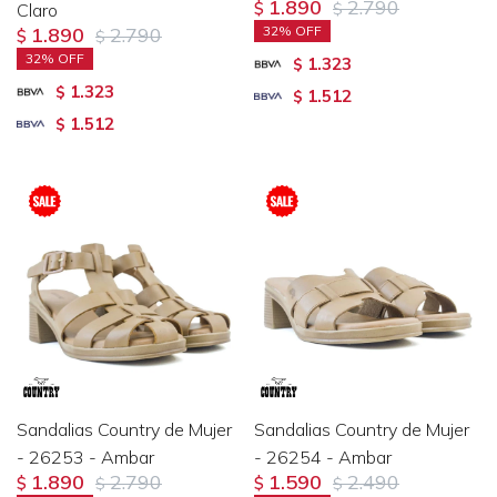
1.890
2.790
Claro
$
$
1.890
2.790
32
$
$
32
1.323
$
1.323
$
1.512
$
1.512
$
Sandalias Country de Mujer
Sandalias Country de Mujer
- 26253 - Ambar
- 26254 - Ambar
1.890
2.790
1.590
2.490
$
$
$
$