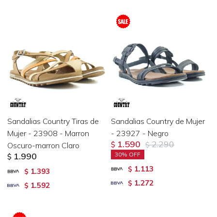
Sandalias Country Tiras de
Sandalias Country de Mujer
Mujer - 23908 - Marron
- 23927 - Negro
1.590
2.290
Oscuro-marron Claro
$
$
1.990
30
$
1.113
$
1.393
$
1.272
$
1.592
$