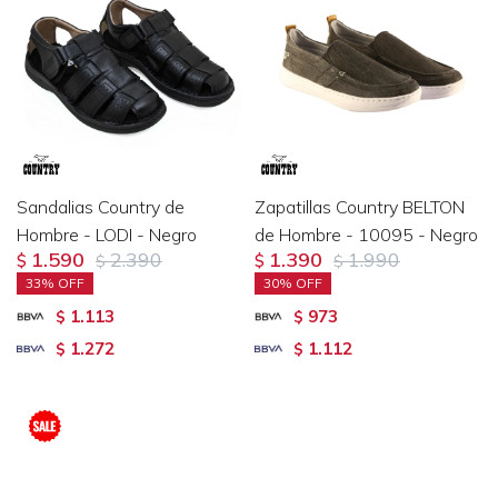
Sandalias Country de
Zapatillas Country BELTON
Hombre - LODI - Negro
de Hombre - 10095 - Negro
1.590
2.390
1.390
1.990
$
$
$
$
33
30
1.113
973
$
$
1.272
1.112
$
$