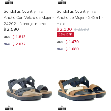
Sandalias Country Tira
Sandalias Country Tira
Ancha Con Velcro de Mujer -
Ancha de Mujer - 24251 -
24202 - Naranja-marron
Hielo
2.590
2.100
2.590
$
$
$
18
1.813
$
1.470
$
2.072
$
1.680
$