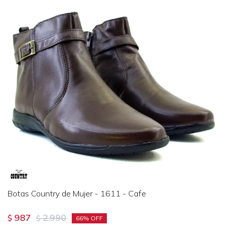
Botas Country de Mujer - 1611 - Cafe
987
2.990
$
$
66