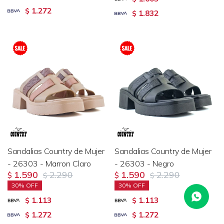
1.272
$
1.832
$
Sandalias Country de Mujer
Sandalias Country de Mujer
- 26303 - Marron Claro
- 26303 - Negro
1.590
2.290
1.590
2.290
$
$
$
$
30
30
1.113
1.113
$
$
1.272
1.272
$
$