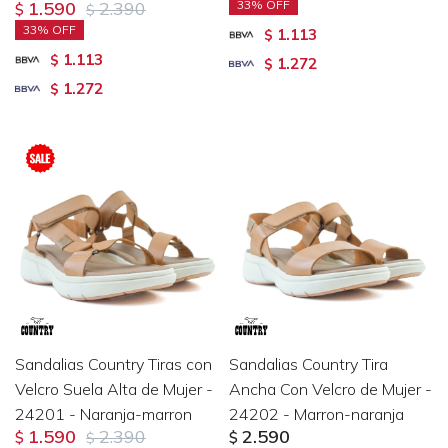
1.590
2.390
33
$
$
33
1.113
$
1.113
$
1.272
$
1.272
$
Sandalias Country Tiras con
Sandalias Country Tira
Velcro Suela Alta de Mujer -
Ancha Con Velcro de Mujer -
24201 - Naranja-marron
24202 - Marron-naranja
1.590
2.390
2.590
$
$
$