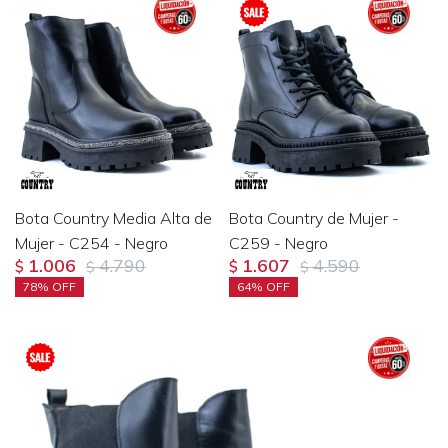
Bota Country Media Alta de
Bota Country de Mujer -
Mujer - C254 - Negro
C259 - Negro
1.006
4.790
1.607
4.590
$
$
$
$
78
64