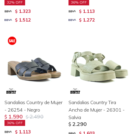
32
36
1.323
1.113
$
$
1.512
1.272
$
$
Sandalias Country de Mujer
Sandalias Country Tira
- 26254 - Negro
Ancha de Mujer - 26301 -
1.590
2.490
$
$
Salvia
36
2.290
$
1.113
$
1.603
$