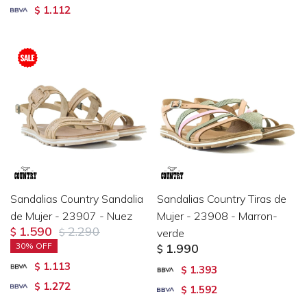
1.112
$
Sandalias Country Sandalia
Sandalias Country Tiras de
de Mujer - 23907 - Nuez
Mujer - 23908 - Marron-
1.590
2.290
$
$
verde
30
1.990
$
1.113
$
1.393
$
1.272
$
1.592
$