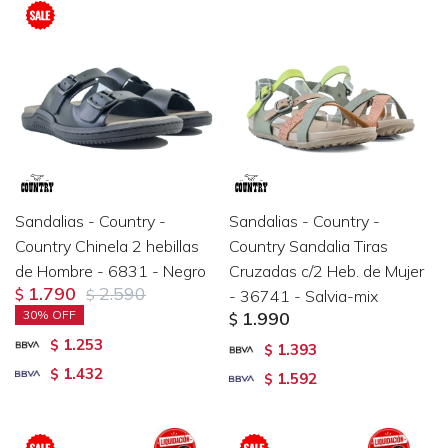
Sandalias - Country -
Sandalias - Country -
Country Chinela 2 hebillas
Country Sandalia Tiras
de Hombre - 6831 - Negro
Cruzadas c/2 Heb. de Mujer
1.790
2.590
$
$
- 36741 - Salvia-mix
30
1.990
$
1.253
$
1.393
$
1.432
$
1.592
$