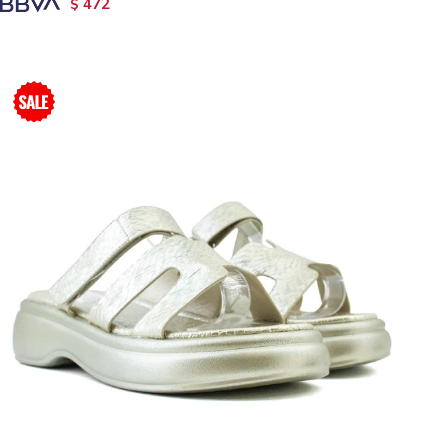
472
$