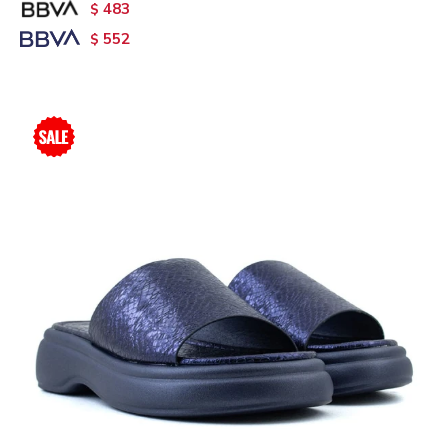
483
$
552
$