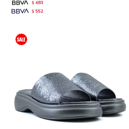
483
$
552
$