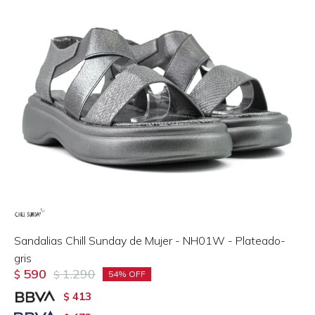
Sandalias Chill Sunday de Mujer - NH01W - Plateado-
gris
590
1.290
$
$
54
413
$