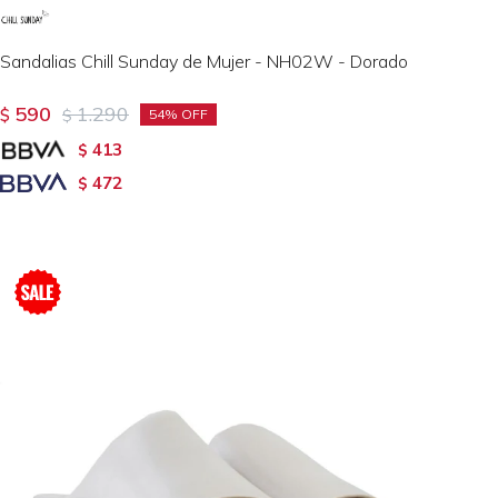
Sandalias Chill Sunday de Mujer - NH02W - Dorado
590
1.290
$
$
54
413
$
472
$