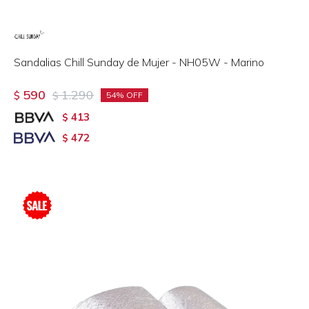
Sandalias Chill Sunday de Mujer - NH05W - Marino
590
1.290
$
$
54
413
$
472
$