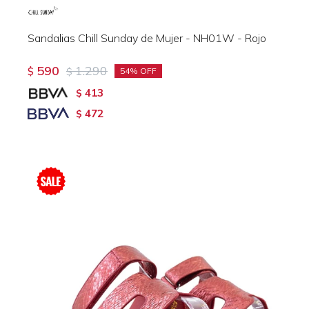
Sandalias Chill Sunday de Mujer - NH01W - Rojo
590
1.290
$
$
54
413
$
472
$