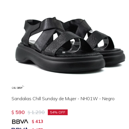
Sandalias Chill Sunday de Mujer - NH01W - Negro
590
1.290
$
$
54
413
$