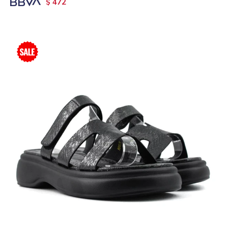
472
$