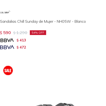
Sandalias Chill Sunday de Mujer - NH05W - Blanco
590
1.290
$
$
54
413
$
472
$