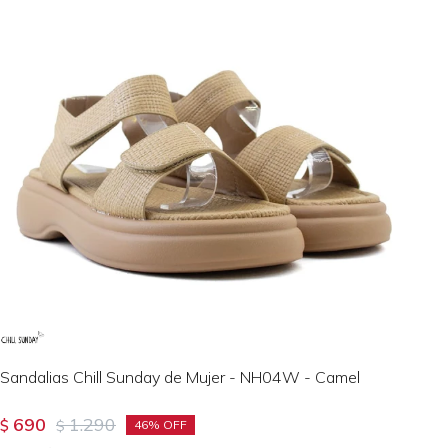
Sandalias Chill Sunday de Mujer - NH04W - Camel
690
1.290
$
$
46