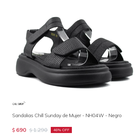
Sandalias Chill Sunday de Mujer - NH04W - Negro
690
1.290
$
$
46