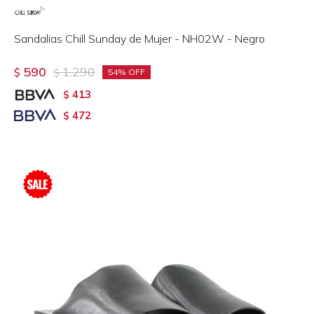
Sandalias Chill Sunday de Mujer - NH02W - Negro
590
1.290
$
$
54
413
$
472
$