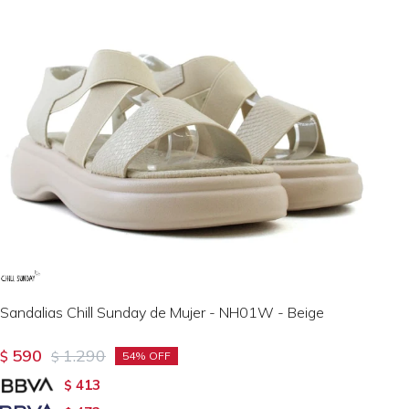
Sandalias Chill Sunday de Mujer - NH01W - Beige
590
1.290
$
$
54
413
$