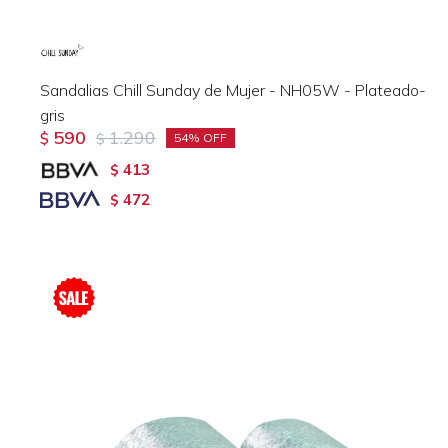
Sandalias Chill Sunday de Mujer - NH05W - Plateado-
gris
590
1.290
$
$
54
413
$
472
$