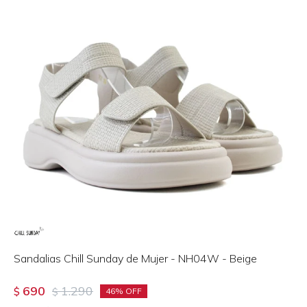
Sandalias Chill Sunday de Mujer - NH04W - Beige
690
1.290
$
$
46