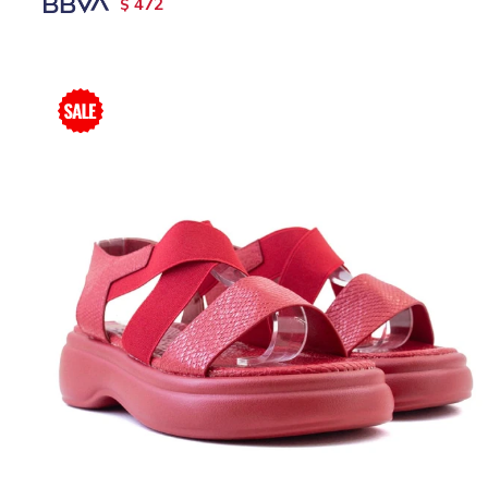
472
$