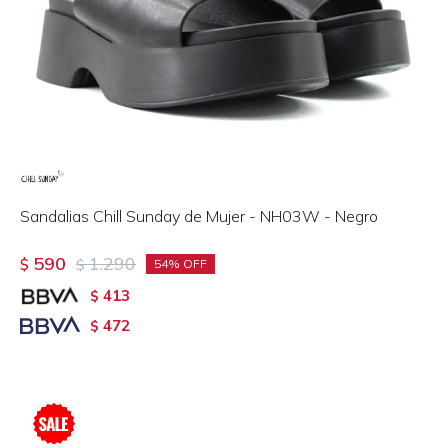
Sandalias Chill Sunday de Mujer - NH03W - Negro
590
1.290
$
$
54
413
$
472
$