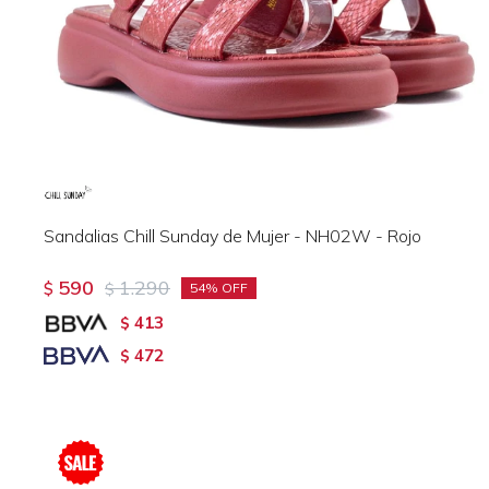
Sandalias Chill Sunday de Mujer - NH02W - Rojo
590
1.290
$
$
54
413
$
472
$