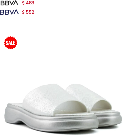
483
$
552
$