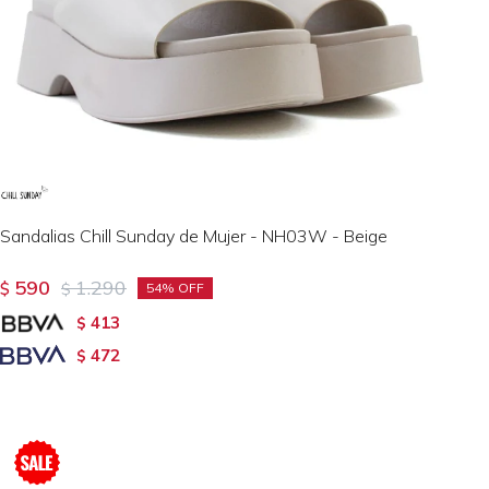
Sandalias Chill Sunday de Mujer - NH03W - Beige
590
1.290
$
$
54
413
$
472
$