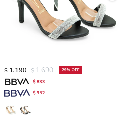
1.190
1.690
$
$
29
833
$
952
$