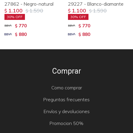
27862 - Negro-natural
29227 - Blanco-diamante
1.100
1.590
1.100
1.590
$
$
$
$
30
30
770
770
$
$
880
880
$
$
Comprar
Como comprar
Preguntas frecuentes
Envíos y devoluciones
Promocion 50%