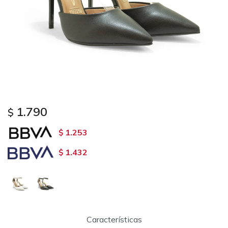
1.790
$
1.253
$
1.432
$
Características