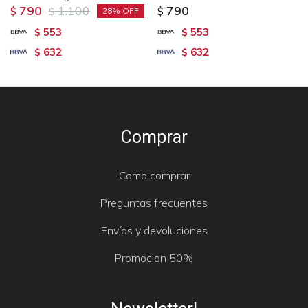
790
1.100
790
$
$
$
28
553
553
$
$
632
632
$
$
Comprar
Como comprar
Preguntas frecuentes
Envíos y devoluciones
Promocion 50%