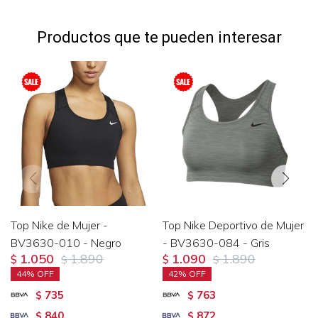
Productos que te pueden interesar
Top Nike de Mujer -
Top Nike Deportivo de Mujer
BV3630-010 - Negro
- BV3630-084 - Gris
1.050
1.890
1.090
1.890
$
$
$
$
44
42
735
763
$
$
840
872
$
$