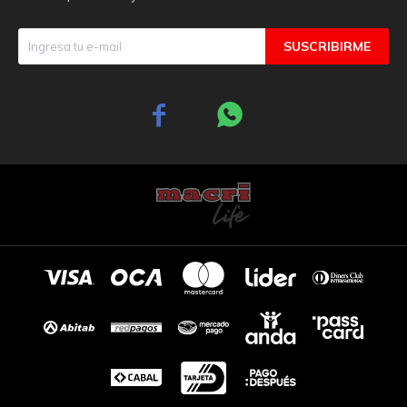
SUSCRIBIRME

