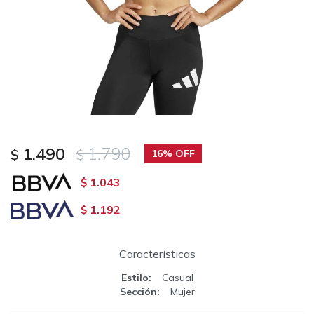
1.490
1.790
$
$
16
1.043
$
1.192
$
Características
Estilo
Casual
Sección
Mujer