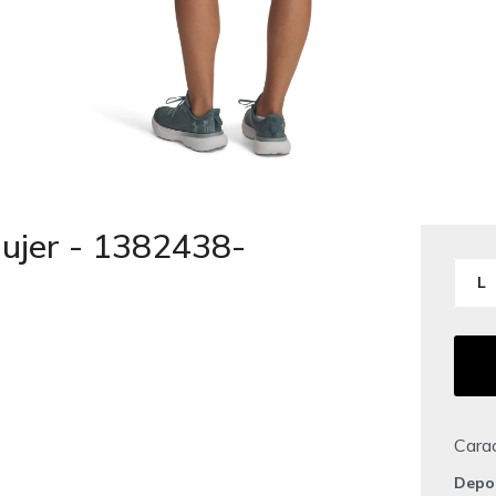
ujer - 1382438-
L
Carac
Depo