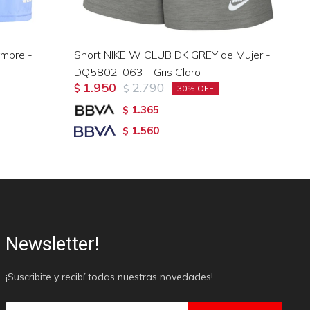
mbre -
Short NIKE W CLUB DK GREY de Mujer -
Sh
DQ5802-063 - Gris Claro
Mu
1.950
2.790
$
$
$
30
1.365
$
1.560
$
Newsletter!
¡Suscribite y recibí todas nuestras novedades!