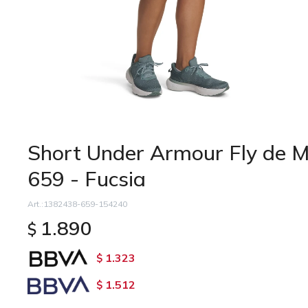
Short Under Armour Fly de M
659 - Fucsia
1382438-659-154240
1.890
$
1.323
$
1.512
$