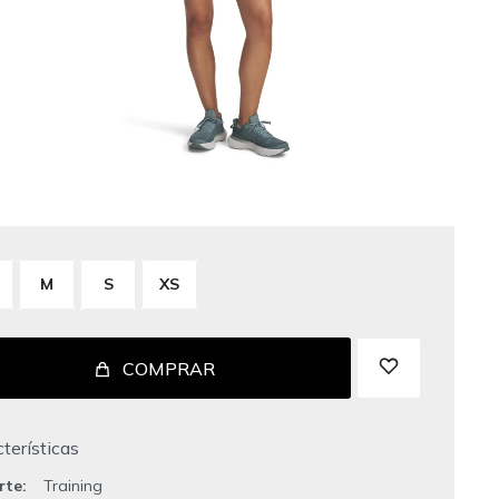
M
S
XS
COMPRAR
terísticas
rte
Training