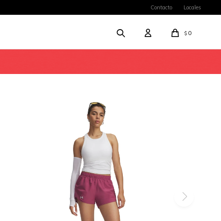
Contacto
Locales
0
$