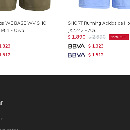
idas WE BASE WV SHO
SHORT Running Adidas de Ho
951 - Oliva
JX2243 - Azul
1.890
2.690
$
$
29
1.323
1.323
$
1.512
1.512
$
r
ar