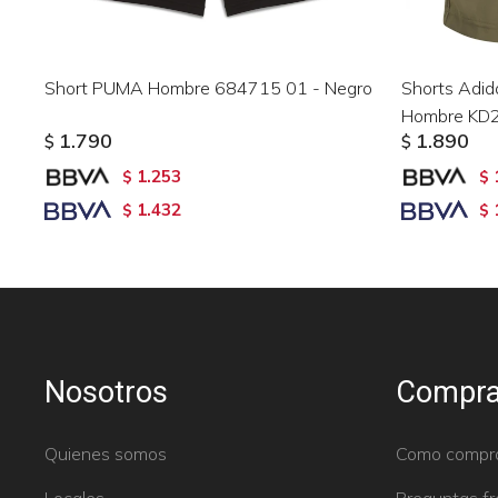
Short PUMA Hombre 684715 01 - Negro
Shorts Ad
Hombre KD2
1.790
1.890
$
$
1.253
$
$
1.432
$
$
Nosotros
Compra
Quienes somos
Como compr