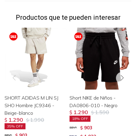
Productos que te pueden interesar
SHORT ADIDAS M LIN SJ
Short NIKE de Niños -
SHO Hombre JC9346 -
DA0806-010 - Negro
1.290
1.590
Beige-blanco
$
$
1.290
1.990
18
$
$
35
903
$
903
$