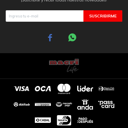
SUSCRIBIRME

