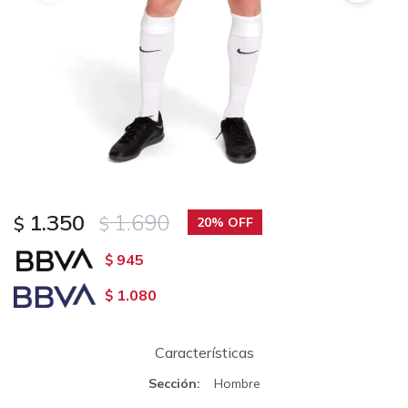
1.350
1.690
$
$
20
945
$
1.080
$
Características
Sección
Hombre