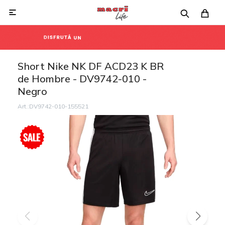

Short Nike NK DF ACD23 K BR
de Hombre - DV9742-010 -
Negro
DV9742-010-155521