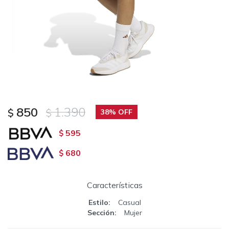
850
1.390
$
$
38
595
$
680
$
Características
Estilo
Casual
Sección
Mujer