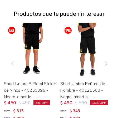
Productos que te pueden interesar
Short Umbro Peñarol Striker
Short Umbro Peñarol de
de Niños - 40250095 -
Hombre - 40121560 -
Negro-amarillo
Negro-amarillo
450
490
490
590
$
$
$
$
8
16
315
343
$
$