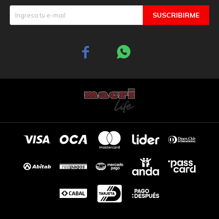
SUSCRIBIRME

