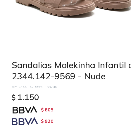
Sandalias Molekinha Infantil 
2344.142-9569 - Nude
2344.142-9569-153740
1.150
$
805
$
920
$