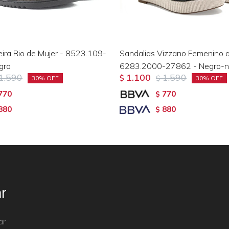
eira Rio de Mujer - 8523.109-
Sandalias Vizzano Femenino d
gro
6283.2000-27862 - Negro-na
1.590
1.100
1.590
$
$
30
30
770
770
$
880
880
$
r
ar