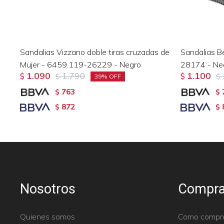
Sandalias Vizzano doble tiras cruzadas de
Sandalias B
Mujer - 6459.119-26229 - Negro
28174 - Ne
1.090
1.790
1.100
$
$
$
$
39
763
$
$
872
$
$
Nosotros
Compra
Quienes somos
Como compr