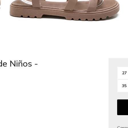
de Niños -
27
35
Carac