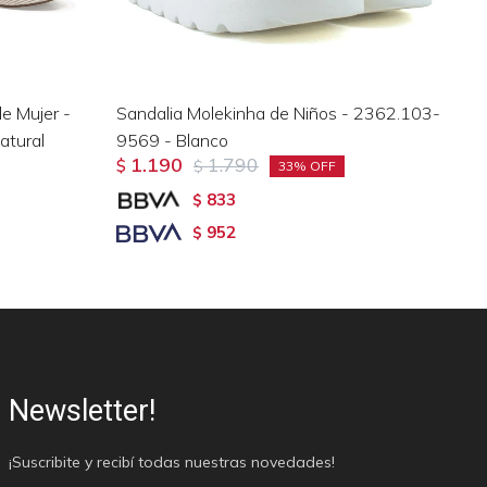
e Mujer -
Sandalia Molekinha de Niños - 2362.103-
Sa
tural
9569 - Blanco
95
1.190
1.790
$
$
$
33
833
$
952
$
Newsletter!
¡Suscribite y recibí todas nuestras novedades!