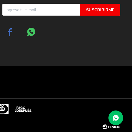
SUSCRIBIRME

