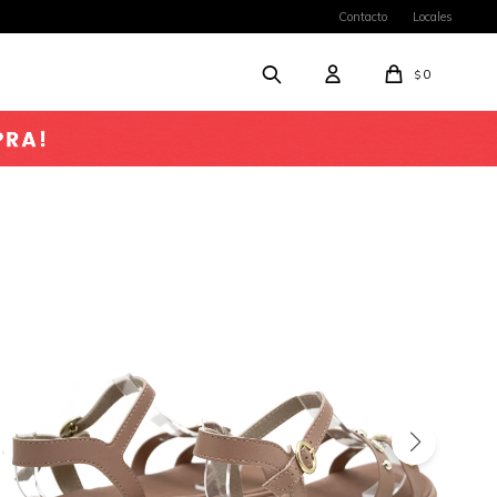
Contacto
Locales
0
$