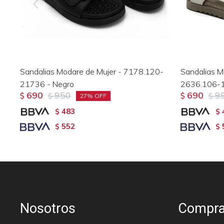
Sandalias Modare de Mujer - 7178.120-
Sandalias Mo
21736 - Negro
2636.106-1
690
950
690
9
$
$
$
$
27
483
$
$
552
$
$
Nosotros
Compra