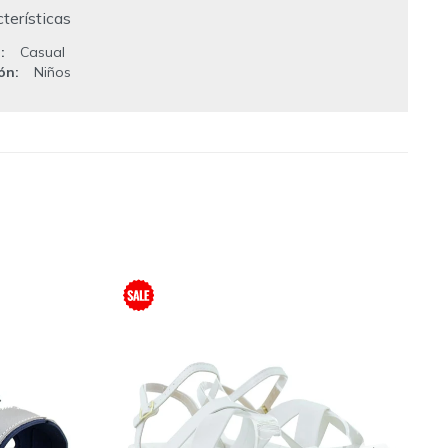
terísticas
o
Casual
ión
Niños