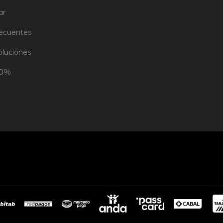
ar
recuentes
oluciones
50%