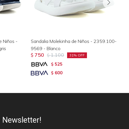
e Niños -
Sandalia Molekinha de Niños - 2359.100-
Sa
ris
9569 - Blanco
21
750
1.100
$
$
$
31
525
$
600
$
Newsletter!