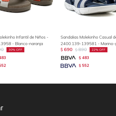
lekinho Infantil de Niños -
Sandalias Molekinho Casual d
3958 - Blanco-naranja
2400.139-139581 - Marino-g
90
690
890
$
$
30
22
483
483
$
552
552
$
r