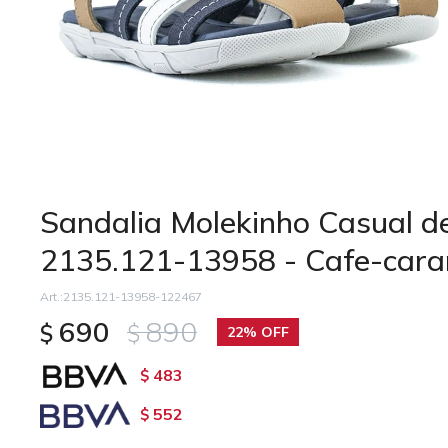
Sandalia Molekinho Casual de
2135.121-13958 - Cafe-car
2135.121-13958-122467
690
890
$
$
22
483
$
552
$