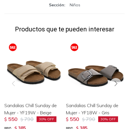
Sección
Niños
Productos que te pueden interesar
Sandalias Chill Sunday de
Sandalias Chill Sunday de
Mujer - YF19W - Beige
Mujer - YF18W - Gris
550
790
550
790
$
$
$
$
30
30
385
385
$
$