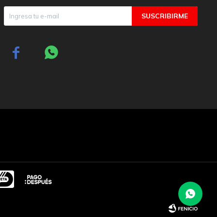
SUSCRIBIRME

