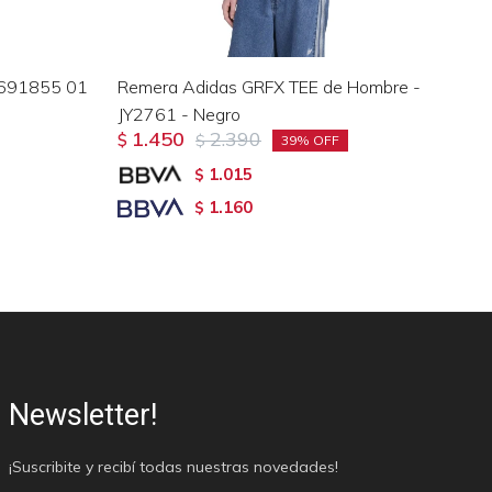
 691855 01
Remera Adidas GRFX TEE de Hombre -
Re
JY2761 - Negro
Bu
1.450
2.390
$
$
13
39
$
1.015
$
1.160
$
Newsletter!
¡Suscribite y recibí todas nuestras novedades!