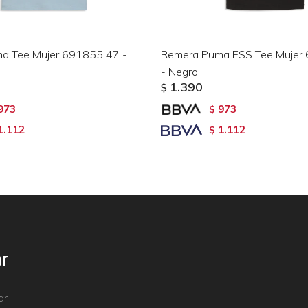
a Tee Mujer 691855 47 -
Remera Puma ESS Tee Mujer
- Negro
1.390
$
973
973
$
1.112
1.112
$
r
ar