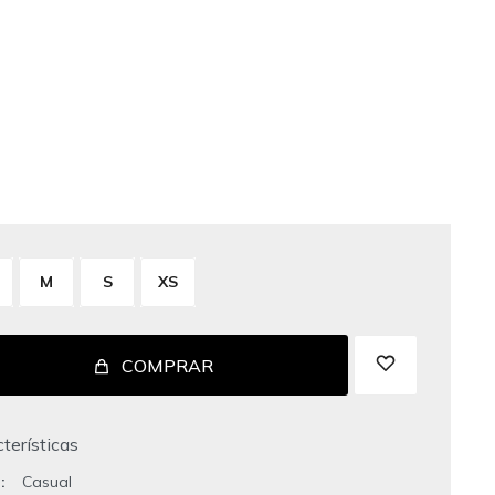
M
S
XS
COMPRAR
terísticas
o
Casual