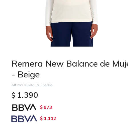
Remera New Balance de Muj
- Beige
WT41502LIN-154854
1.390
$
973
$
1.112
$