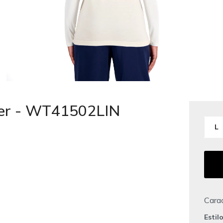
er - WT41502LIN
L
Carac
Estil