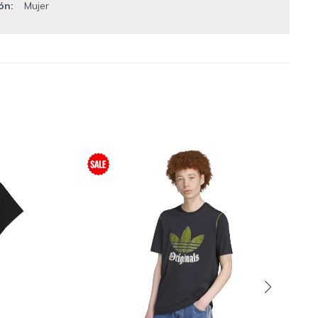
ión
Mujer