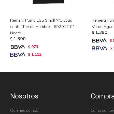
Remera Puma ESS Small Nº1 Logo
Remera Pum
center.Tee de Hombre - 692912 01 -
Verde Agua
1.390
Negro
$
1.390
$
$
973
$
$
1.112
$
Nosotros
Compra
Quienes somos
Como compr