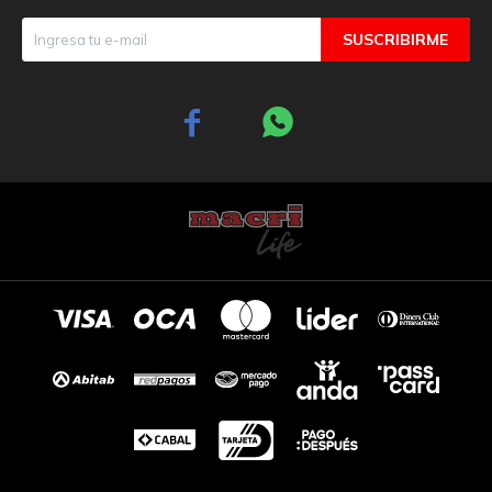
SUSCRIBIRME

