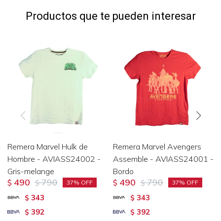
Productos que te pueden interesar
Remera Marvel Hulk de
Remera Marvel Avengers
Hombre - AVIASS24002 -
Assemble - AVIASS24001 -
Gris-melange
Bordo
490
790
490
790
$
$
$
$
37
37
343
343
$
$
392
392
$
$