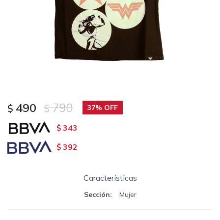
490
790
$
$
37
343
$
392
$
Características
Sección
Mujer