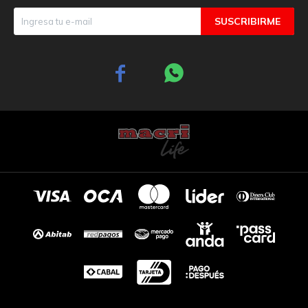
SUSCRIBIRME

