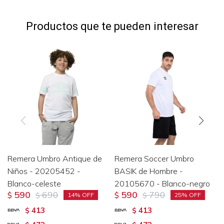
Productos que te pueden interesar
Remera Umbro Antique de
Remera Soccer Umbro
Niños - 20205452 -
BASIK de Hombre -
Blanco-celeste
20105670 - Blanco-negro
590
690
590
790
$
$
$
$
14
25
413
413
$
$