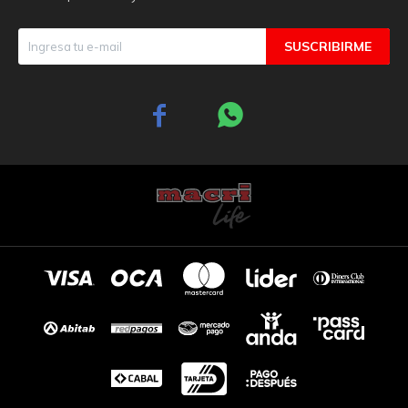
SUSCRIBIRME

