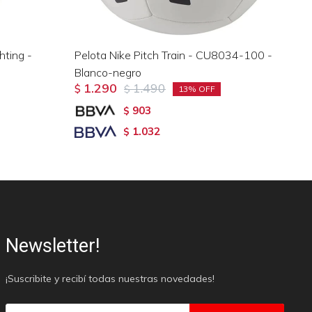
hting -
Pelota Nike Pitch Train - CU8034-100 -
Pe
Blanco-negro
FZ
1.290
1.490
$
$
$
13
903
$
1.032
$
Newsletter!
¡Suscribite y recibí todas nuestras novedades!