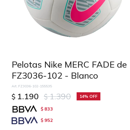
Pelotas Nike MERC FADE de
FZ3036-102 - Blanco
FZ3036-102-155535
1.190
1.390
$
$
14
833
$
952
$