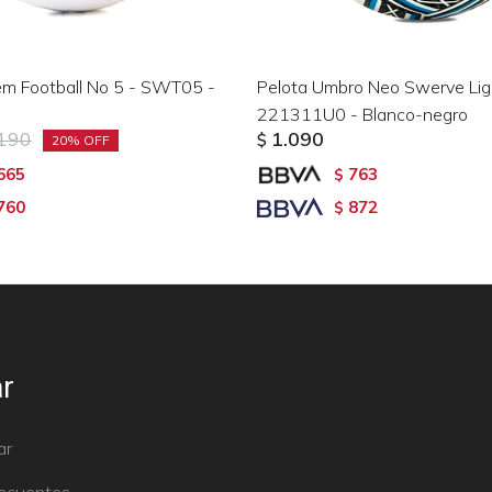
m Football No 5 - SWT05 -
Pelota Umbro Neo Swerve Lig
221311U0 - Blanco-negro
.190
1.090
$
20
665
763
$
760
872
$
r
ar