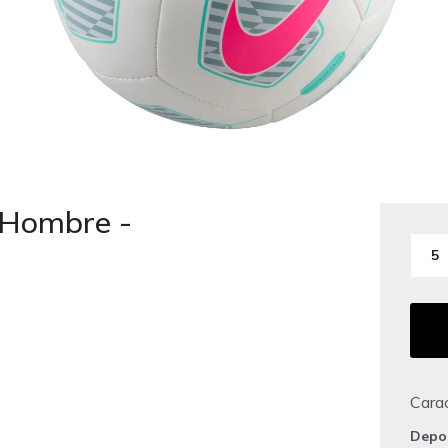
 Hombre -
5
Carac
Depo