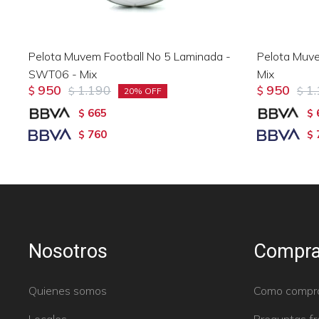
Pelota Muvem Football No 5 Laminada -
Pelota Muve
SWT06 - Mix
Mix
950
1.190
950
1
$
$
$
$
20
665
$
$
760
$
$
Nosotros
Compra
Quienes somos
Como compr