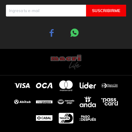
SUSCRIBIRME

