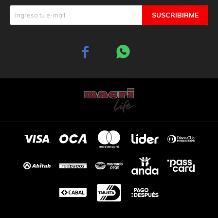
SUSCRIBIRME

