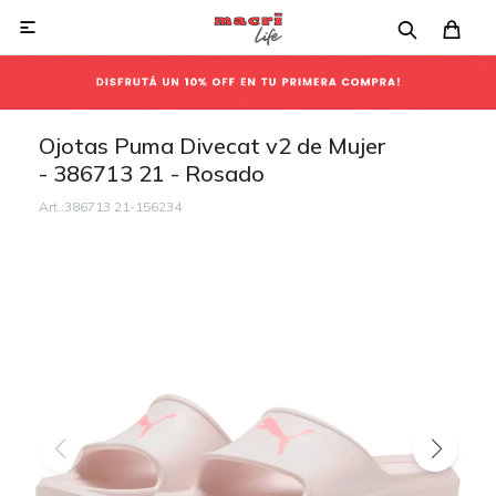

Ojotas Puma Divecat v2 de Mujer
- 386713 21 - Rosado
386713 21-156234