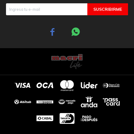
SUSCRIBIRME

