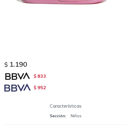
1.190
$
833
$
952
$
Características
Sección
Niños