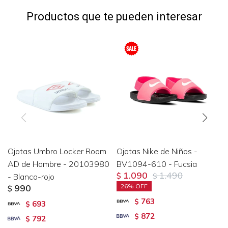
Productos que te pueden interesar
Ojotas Umbro Locker Room
Ojotas Nike de Niños -
AD de Hombre - 20103980
BV1094-610 - Fucsia
1.090
1.490
- Blanco-rojo
$
$
990
26
$
763
$
693
$
872
$
792
$