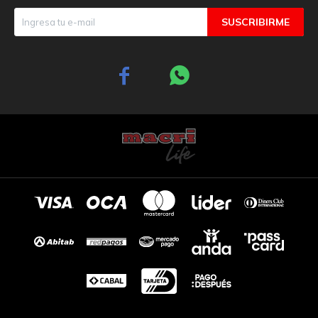
SUSCRIBIRME

