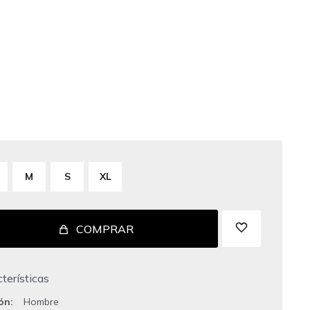
M
S
XL
COMPRAR
terísticas
ión
Hombre