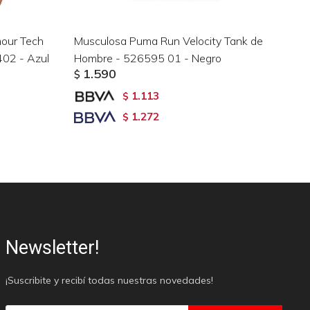
mour Tech
Musculosa Puma Run Velocity Tank de
Mu
02 - Azul
Hombre - 526595 01 - Negro
IL
1.590
$
$
1.113
$
1.272
$
Newsletter!
¡Suscribite y recibí todas nuestras novedades!