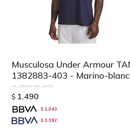
Musculosa Under Armour TA
1382883-403 - Marino-blanc
1382883-403-154002
1.490
$
1.043
$
1.192
$