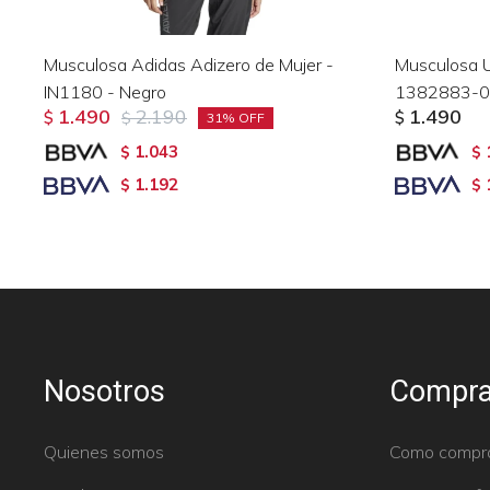
Musculosa Adidas Adizero de Mujer -
Musculosa 
IN1180 - Negro
1382883-00
1.490
2.190
1.490
$
$
$
31
1.043
$
$
1.192
$
$
Nosotros
Compra
Quienes somos
Como compr