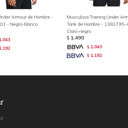
Under Armour de Hombre -
Musculosa Training Under Ar
1 - Negro-blanco
Tank de Hombre - 1382795-4
Claro-negro
1.490
$
1.043
1.043
$
1.192
1.192
$
r
ar