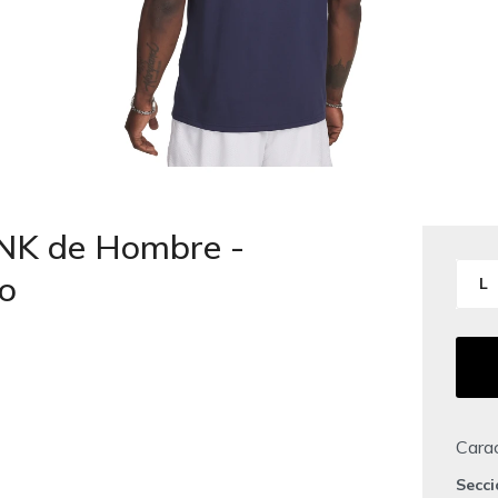
NK de Hombre -
o
L
Carac
Secc