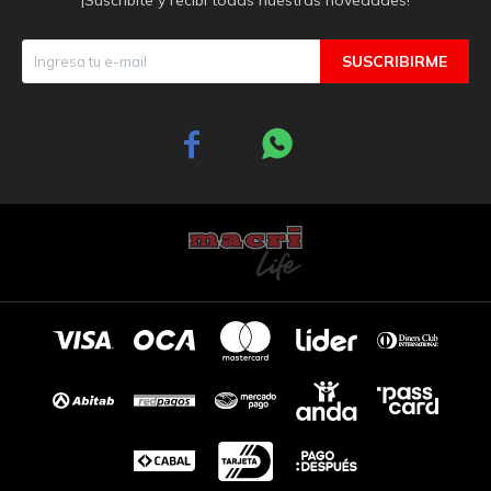
SUSCRIBIRME

