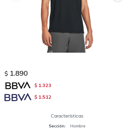
1.890
$
1.323
$
1.512
$
Características
Sección
Hombre