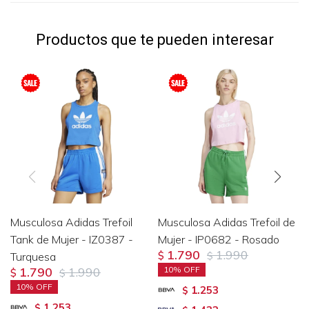
Productos que te pueden interesar
Musculosa Adidas Trefoil
Musculosa Adidas Trefoil de
Tank de Mujer - IZ0387 -
Mujer - IP0682 - Rosado
1.790
1.990
Turquesa
$
$
1.790
1.990
10
$
$
10
1.253
$
1.253
$