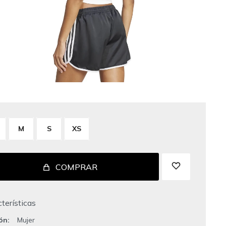
M
S
XS
COMPRAR
terísticas
ión
Mujer