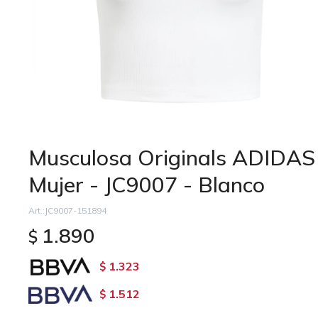
Musculosa Originals ADIDAS
Mujer - JC9007 - Blanco
JC9007-151894
1.890
$
1.323
$
1.512
$