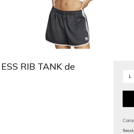
 ESS RIB TANK de
L
Carac
Secc