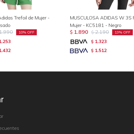
idas Trefoil de Mujer -
MUSCULOSA ADIDAS W 3S P
osado
Mujer - KC5181 - Negro
1.990
1.890
2.190
$
$
10
13
1.253
1.323
$
1.432
1.512
$
r
ar
recuentes