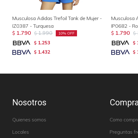
Musculosa Adidas Trefoil Tank de Mujer -
Musculosa Ad
IZ0387 - Turquesa
IP0682 - R
1.790
1.990
1.790
$
$
$
$
10
1.253
$
$
1.432
$
$
Nosotros
Compra
Quienes somos
Como compr
Locales
Preguntas f