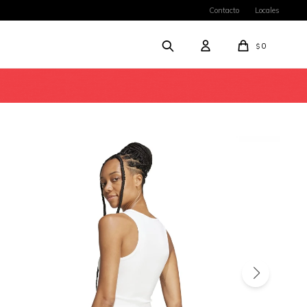
Contacto
Locales
0
$