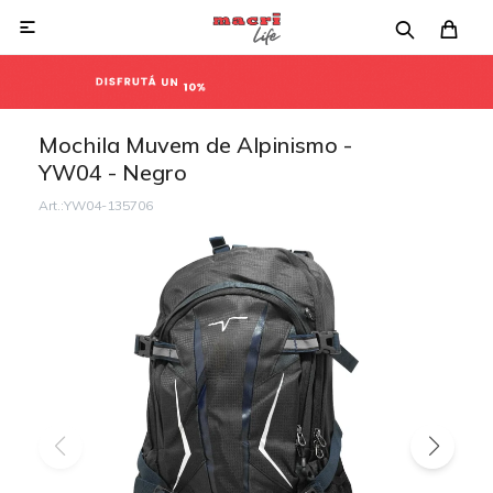

Mochila Muvem de Alpinismo -
YW04 - Negro
YW04-135706