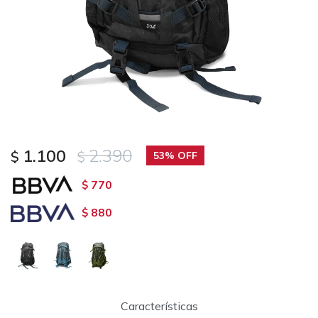
1.100
2.390
$
$
53
770
$
880
$
Características