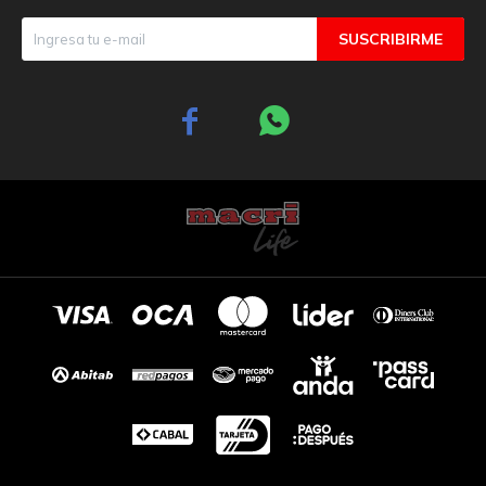
SUSCRIBIRME

