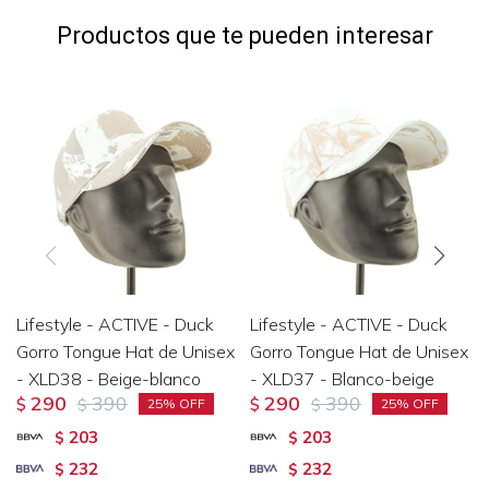
Productos que te pueden interesar
Lifestyle - ACTIVE - Duck
Lifestyle - ACTIVE - Duck
Gorro Tongue Hat de Unisex
Gorro Tongue Hat de Unisex
- XLD38 - Beige-blanco
- XLD37 - Blanco-beige
290
390
290
390
$
$
$
$
25
25
203
203
$
$
232
232
$
$