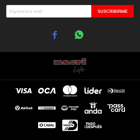
SUSCRIBIRME

