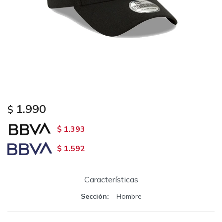
1.990
$
1.393
$
1.592
$
Características
Sección
Hombre