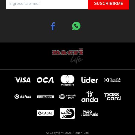
SUSCRIBIRME


© Copyright 2026 / Macri Life