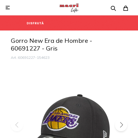

Gorro New Era de Hombre -
60691227 - Gris
60691227-154623