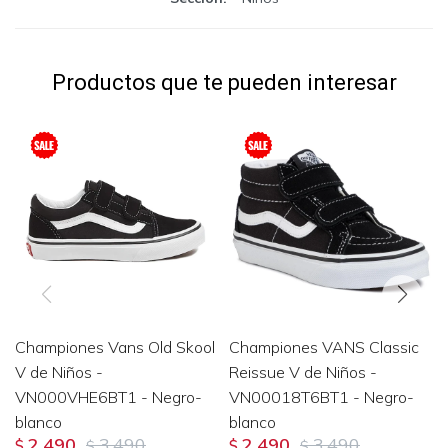
Productos que te pueden interesar
Championes Vans Old Skool
Championes VANS Classic
V de Niños -
Reissue V de Niños -
VN000VHE6BT1 - Negro-
VN00018T6BT1 - Negro-
blanco
blanco
2.490
3.490
2.490
3.490
$
$
$
$