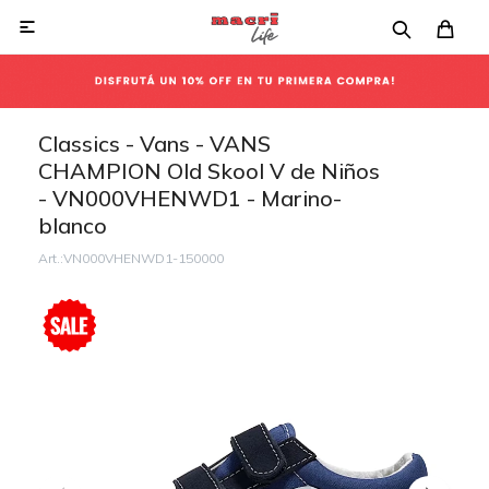

Classics - Vans - VANS
CHAMPION Old Skool V de Niños
- VN000VHENWD1 - Marino-
blanco
VN000VHENWD1-150000