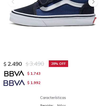
2.490
3.490
$
$
28
1.743
$
1.992
$
Características
Sección
Niños