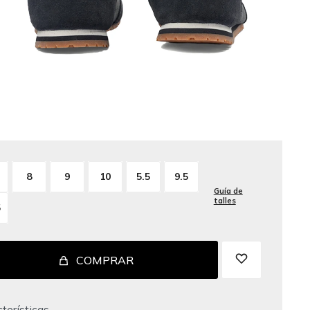
8
9
10
5.5
9.5
Guía de
talles
5
COMPRAR
terísticas