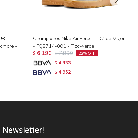
UR
Championes Nike Air Force 1 '07 de Mujer
Ch
ombre -
- FQ8714-001 - Tiza-verde
Ho
6.190
7.990
$
$
$
22
4.333
$
4.952
$
Newsletter!