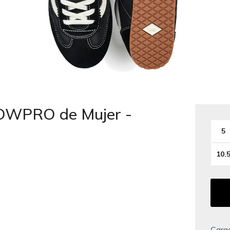
OWPRO de Mujer -
5
10.
Carac