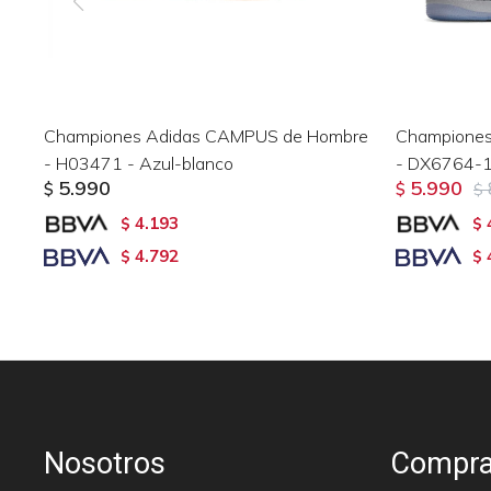
Championes Adidas CAMPUS de Hombre
Championes 
- H03471 - Azul-blanco
- DX6764-1
5.990
5.990
$
$
$
4.193
$
$
4.792
$
$
Nosotros
Compra