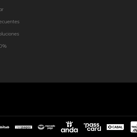
ar
recuentes
oluciones
50%