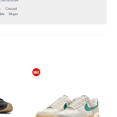
o
Casual
ión
Mujer