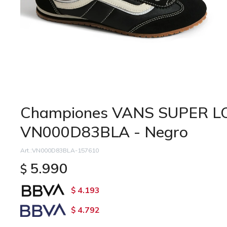
Championes VANS SUPER L
VN000D83BLA - Negro
VN000D83BLA-157610
5.990
$
4.193
$
4.792
$