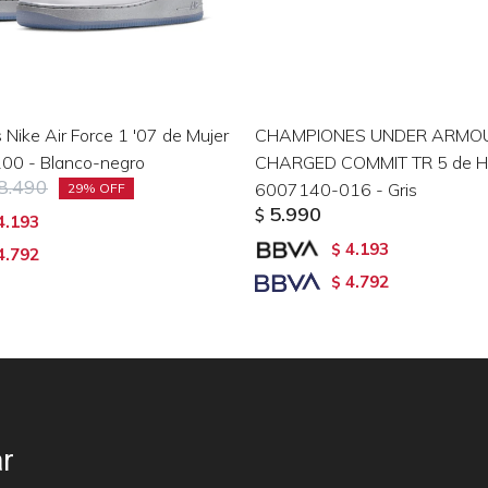
Nike Air Force 1 '07 de Mujer
CHAMPIONES UNDER ARMO
00 - Blanco-negro
CHARGED COMMIT TR 5 de H
8.490
6007140-016 - Gris
29
5.990
$
4.193
4.193
$
4.792
4.792
$
r