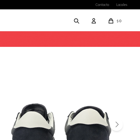
Contacto
Locales
0
$