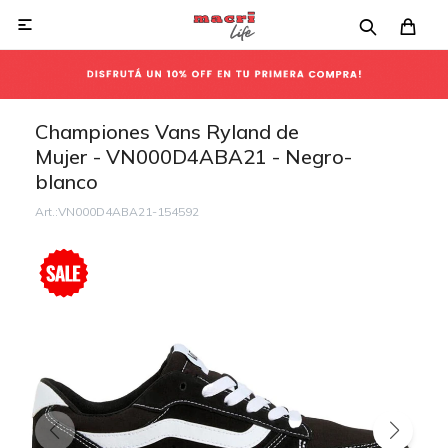

Championes Vans Ryland de
Mujer - VN000D4ABA21 - Negro-
blanco
VN000D4ABA21-154592