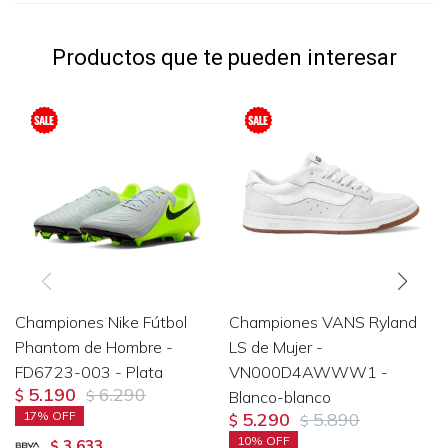
Productos que te pueden interesar
Championes Nike Fútbol
Championes VANS Ryland
Phantom de Hombre -
LS de Mujer -
FD6723-003 - Plata
VN000D4AWWW1 -
5.190
6.290
$
$
Blanco-blanco
17
5.290
5.890
$
$
10
3.633
$