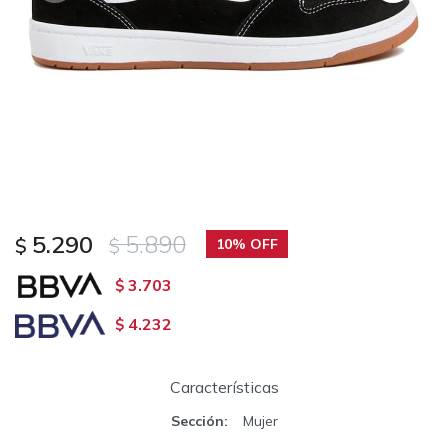
5.290
5.890
$
$
10
3.703
$
4.232
$
Características
Sección
Mujer