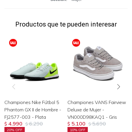
Productos que te pueden interesar
Championes Nike Fútbol 5
Championes VANS Fairview
Phantom GX II de Hombre -
Deluxe de Mujer -
FJ2577-003 - Plata
VN000D98KAQ1 - Gris
4.990
6.290
5.100
5.690
$
$
$
$
20
10