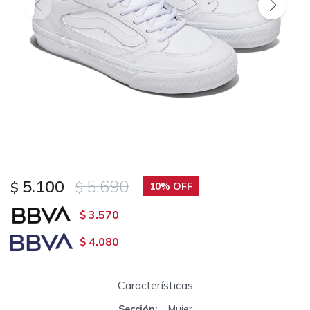
5.100
5.690
$
$
10
3.570
$
4.080
$
Características
Sección
Mujer