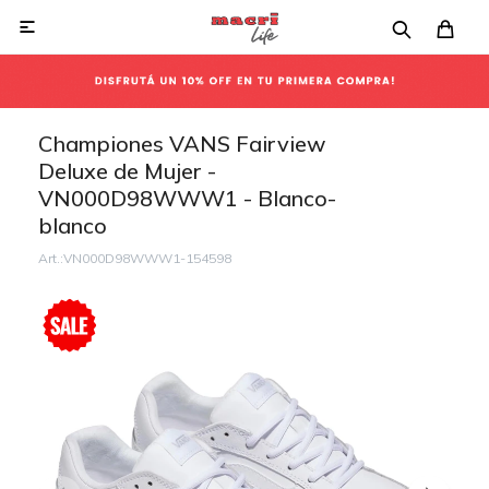

Championes VANS Fairview
Deluxe de Mujer -
VN000D98WWW1 - Blanco-
blanco
VN000D98WWW1-154598