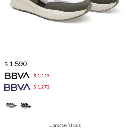
1.590
$
1.113
$
1.272
$
Características