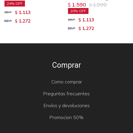
24
1.590
1.990
$
$
20
1.113
$
1.113
$
1.272
$
1.272
$
Comprar
Como comprar
Preguntas frecuentes
Envíos y devoluciones
Promocion 50%