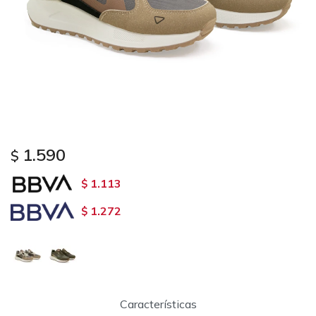
1.590
$
1.113
$
1.272
$
Características