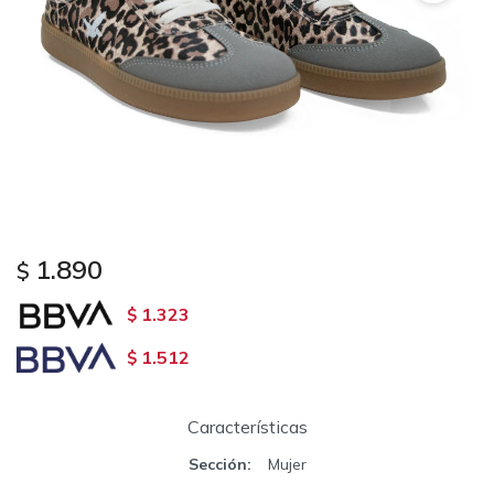
1.890
$
1.323
$
1.512
$
Características
Sección
Mujer