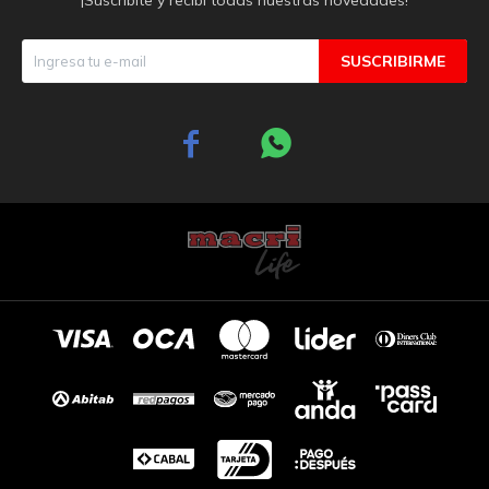
SUSCRIBIRME

