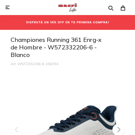

Championes Running 361 Enrg-x
de Hombre - W572332206-6 -
Blanco
W572332206-6-156334