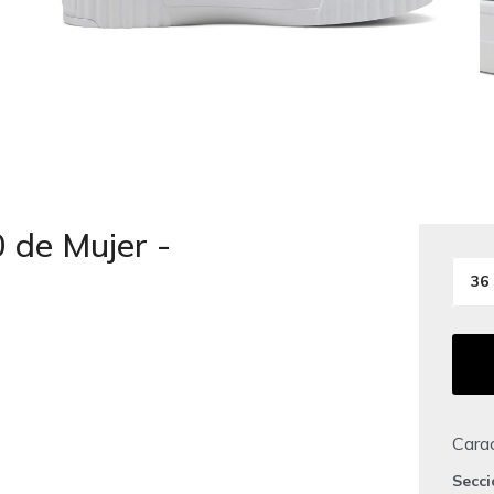
 de Mujer -
36
Carac
Secc