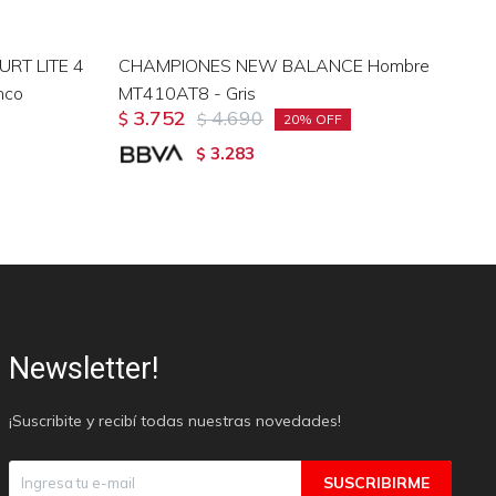
URT LITE 4
CHAMPIONES NEW BALANCE Hombre
Ch
nco
MT410AT8 - Gris
10
3.752
4.690
$
$
$
20
3.283
$
Newsletter!
¡Suscribite y recibí todas nuestras novedades!
SUSCRIBIRME