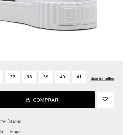
37
38
39
40
41
Guía de talles
COMPRAR
terísticas
ión
Mujer