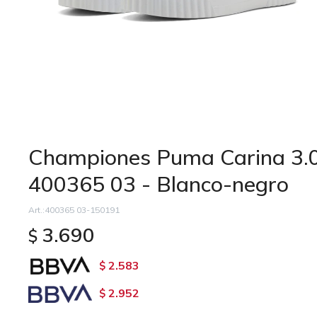
Championes Puma Carina 3.0
400365 03 - Blanco-negro
400365 03-150191
3.690
$
2.583
$
2.952
$