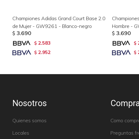
Championes Adidas Grand Court Base 2.0
Championes
de Mujer - GW9261 - Blanco-negro
Hombre - G
3.690
3.690
$
$
2.583
$
$
2.952
$
$
Nosotros
Compra
Quienes somos
Como compr
Locales
Preguntas f