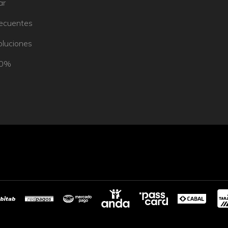
ar
recuentes
oluciones
50%