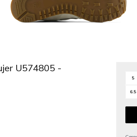
jer U574805 -
5
6.5
Carac