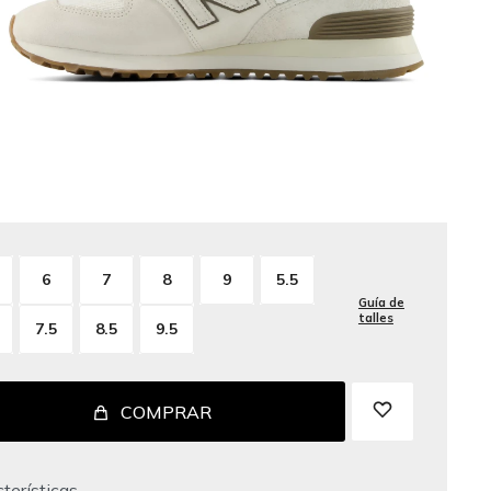
6
7
8
9
5.5
Guía de
talles
7.5
8.5
9.5
COMPRAR
terísticas