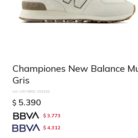
Championes New Balance Mu
Gris
U574805-159106
5.390
$
3.773
$
4.312
$