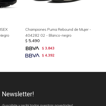
ISEX
Championes Puma Rebound de Mujer -
Ch
Negro
404282 02 - Blanco-negro
Ho
5.490
$
$
3.843
$
4.392
$
Newsletter!
¡Suscribite y recibí todas nuestras novedades!