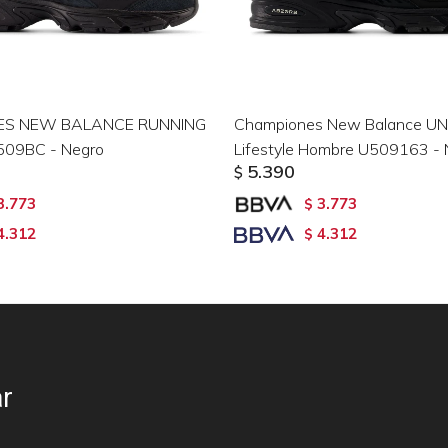
ES NEW BALANCE RUNNING
Championes New Balance UN
509BC - Negro
Lifestyle Hombre U509163 - 
5.390
$
3.773
3.773
$
4.312
4.312
$
r