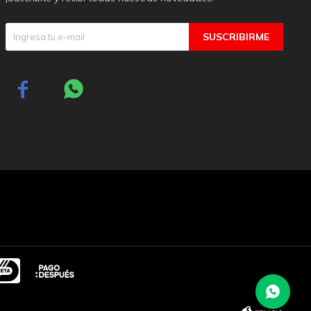
SUSCRIBIRME

