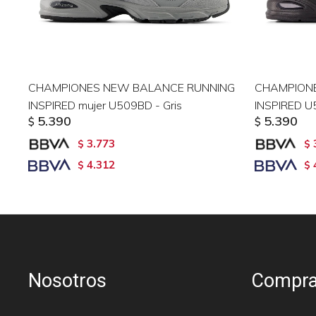
CHAMPIONES NEW BALANCE RUNNING
CHAMPION
INSPIRED mujer U509BD - Gris
INSPIRED U
5.390
5.390
$
$
3.773
$
$
4.312
$
$
Nosotros
Compra