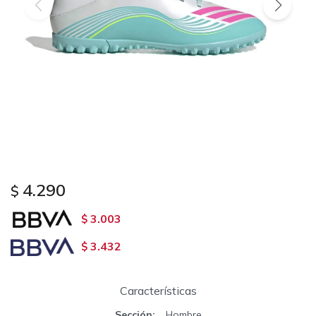
4.290
$
3.003
$
3.432
$
Características
Sección
Hombre