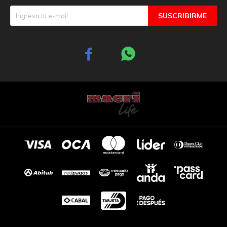
SUSCRIBIRME

