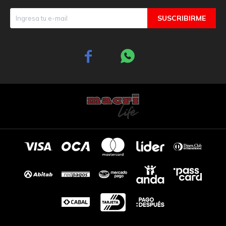
SUSCRIBIRME

