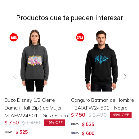
Productos que te pueden interesar
Buzo Disney 1/2 Cierre
Canguro Batman de Hombre
Dama ( Half Zip ) de Mujer -
- BAIAFW24501 - Negro
750
1.490
MIIAFW24501 - Gris Oscuro
$
$
49
750
1.490
$
$
49
525
$
525
$
600
$