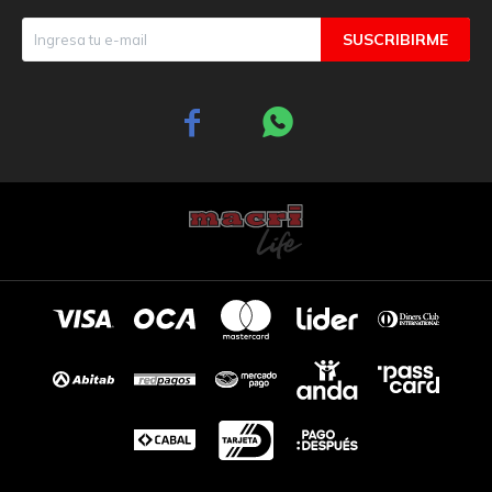
SUSCRIBIRME

