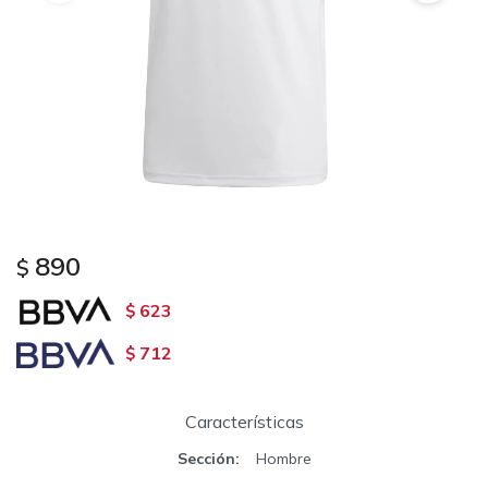
890
$
623
$
712
$
Características
Sección
Hombre