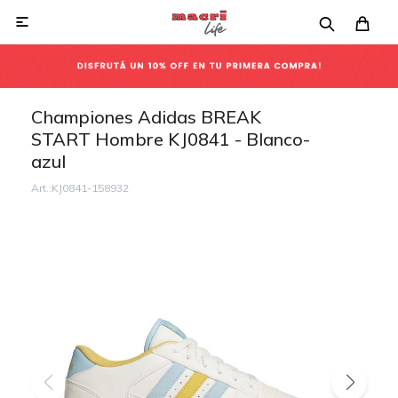

Championes Adidas BREAK
START Hombre KJ0841 - Blanco-
azul
KJ0841-158932