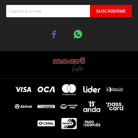
SUSCRIBIRME

